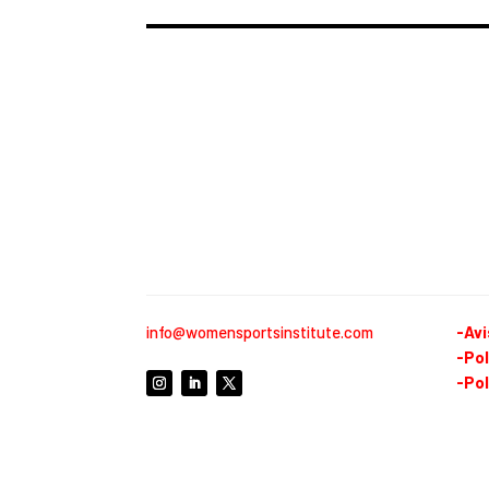
info@womensportsinstitute.com
-Avi
-Pol
-Pol