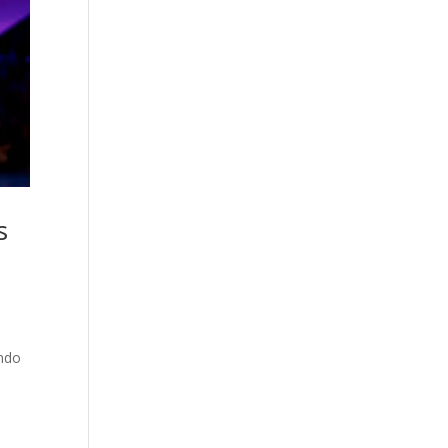
s
undo