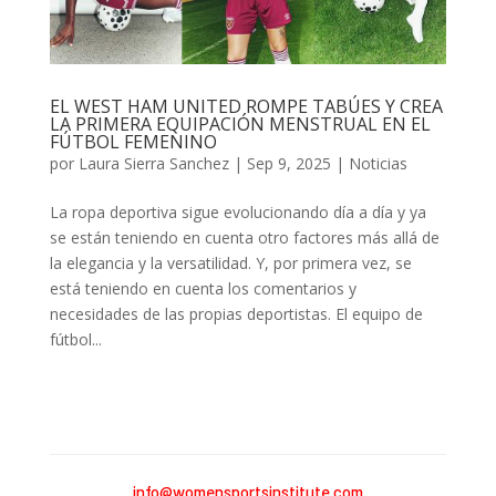
EL WEST HAM UNITED ROMPE TABÚES Y CREA
LA PRIMERA EQUIPACIÓN MENSTRUAL EN EL
FÚTBOL FEMENINO
por
Laura Sierra Sanchez
|
Sep 9, 2025
|
Noticias
La ropa deportiva sigue evolucionando día a día y ya
se están teniendo en cuenta otro factores más allá de
la elegancia y la versatilidad. Y, por primera vez, se
está teniendo en cuenta los comentarios y
necesidades de las propias deportistas. El equipo de
fútbol...
info@womensportsinstitute.com